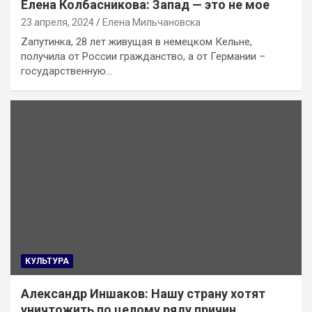
Елена Колбасникова: Запад — это не мое
23 апреля, 2024
Елена Мильчановска
Zапутинка, 28 лет живущая в немецком Кельне,
получила от России гражданство, а от Германии –
государственную…
КУЛЬТУРА
Александр Иншаков: Нашу страну хотят
уничтожить по целому ряду причин