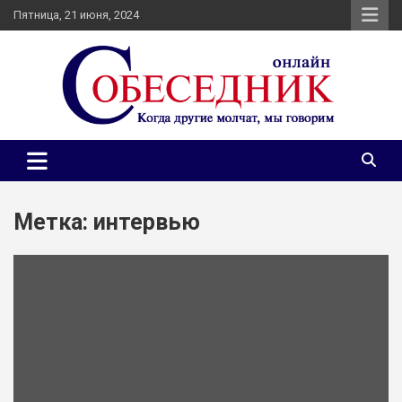
Skip
Пятница, 21 июня, 2024
to
content
Независимое общественно-политическое издание
Собеседник онлайн
Собеседник. Журналистские расследования, специальные
репортажи и эксклюзивные интервью.
Метка:
интервью