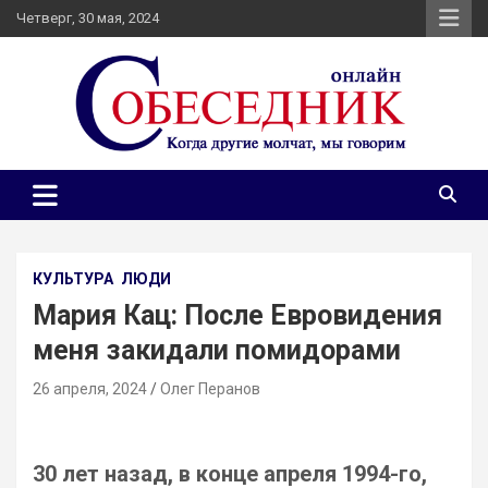
Skip
Четверг, 30 мая, 2024
to
content
Независимое общественно-политическое издание
Собеседник онлайн
Собеседник. Журналистские расследования, специальные
репортажи и эксклюзивные интервью.
КУЛЬТУРА
ЛЮДИ
Мария Кац: После Евровидения
меня закидали помидорами
26 апреля, 2024
Олег Перанов
30 лет назад, в конце апреля 1994-го,