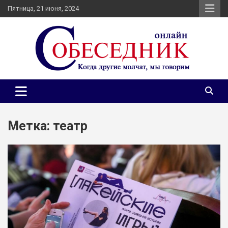
Skip
Пятница, 21 июня, 2024
to
content
Независимое общественно-политическое издание
Собеседник онлайн
Собеседник. Журналистские расследования, специальные
репортажи и эксклюзивные интервью.
Метка:
театр