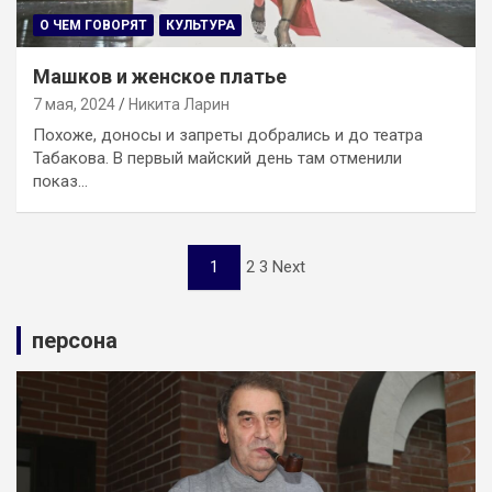
О ЧЕМ ГОВОРЯТ
КУЛЬТУРА
Машков и женское платье
7 мая, 2024
Никита Ларин
Похоже, доносы и запреты добрались и до театра
Табакова. В первый майский день там отменили
показ…
Навигация
1
2 3 Next
по
записям
персона