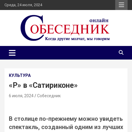
Skip
Среда, 24 июля, 2024
to
content
Независимое общественно-политическое издание
Собеседник онлайн
Собеседник. Журналистские расследования, специальные
репортажи и эксклюзивные интервью.
КУЛЬТУРА
«Р» в «Сатириконе»
6 июля, 2024
Собеседник
В столице по-прежнему можно увидеть
спектакль, созданный одним из лучших