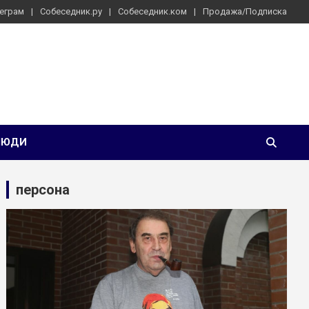
еграм
Собеседник.ру
Собеседник.ком
Продажа/Подписка
ЛЮДИ
персона