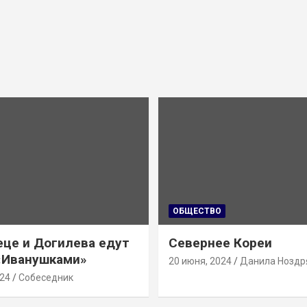
ОБЩЕСТВО
це и Догилева едут
Севернее Кореи
 «Иванушками»
20 июня, 2024
Данила Ноздр
024
Собеседник