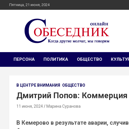
Skip
Пятница, 21 июня, 2024
to
content
Независимое общественно-политическое издание
Собеседник онлайн
Собеседник. Журналистские расследования, специальные
репортажи и эксклюзивные интервью.
ПЕРСОНА
ПОЛИТИКА
ОБЩЕСТВО
КУЛЬТУ
В ЦЕНТРЕ ВНИМАНИЯ
ОБЩЕСТВО
Дмитрий Попов: Коммерция 
11 июня, 2024
Марина Суранова
В Кемерово в результате аварии, случи