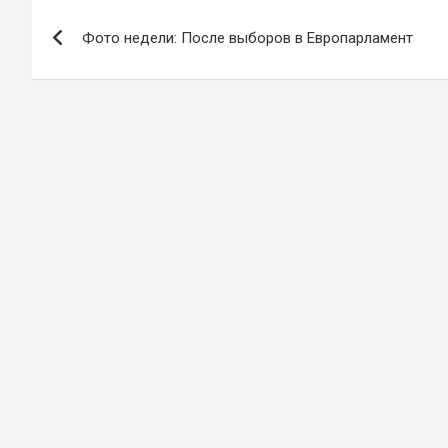
Навигация
Фото недели: После выборов в Европарламент
по
записям