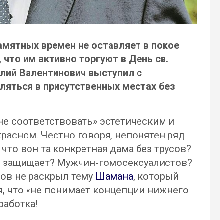
амятных времен не оставляет в покое
, что им активно торгуют в День св.
талий Валентинович выступил с
яться в присутственных местах без
 не соответствовать» эстетическим и
расном. Честно говоря, непонятен ряд
 что вон та конкретная дама без трусов?
он защищает? Мужчин-гомосексуалистов?
ов не раскрыл тему
Шамана
, который
я, что «не понимает концепции нижнего
работка!