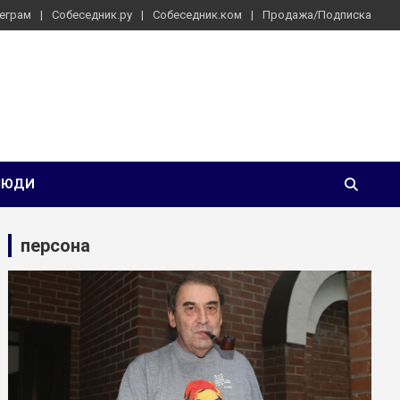
еграм
Собеседник.ру
Собеседник.ком
Продажа/Подписка
ЛЮДИ
персона