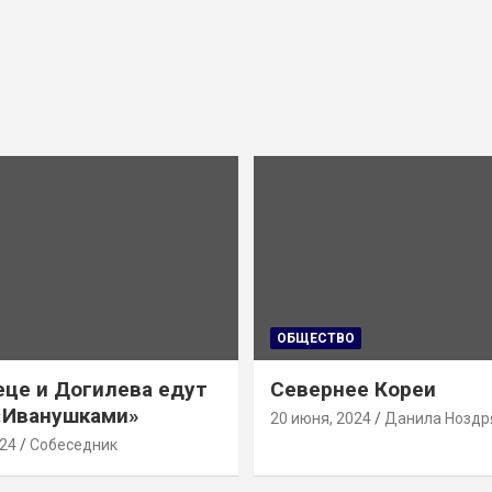
ОБЩЕСТВО
це и Догилева едут
Севернее Кореи
 «Иванушками»
20 июня, 2024
Данила Ноздр
024
Собеседник