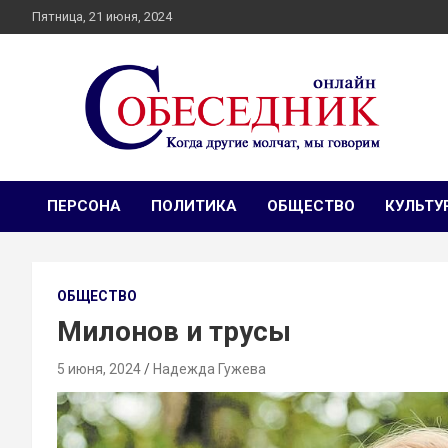
Skip
Пятница, 21 июня, 2024
to
content
Независимое общественно-политическое издание
Собеседник онлайн
Собеседник. Журналистские расследования, специальные
репортажи и эксклюзивные интервью.
ПЕРСОНА
ПОЛИТИКА
ОБЩЕСТВО
КУЛЬТУ
ОБЩЕСТВО
Милонов и трусы
5 июня, 2024
Надежда Гужева