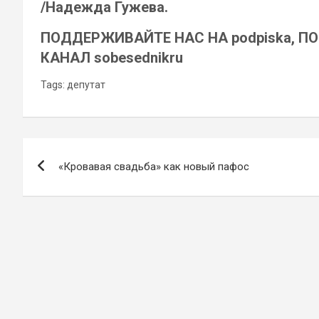
/Надежда Гужева.
ПОДДЕРЖИВАЙТЕ НАС НА podpiska, П
КАНАЛ sobesednikru
Tags:
депутат
Навигация
«Кровавая свадьба» как новый пафос
по
записям