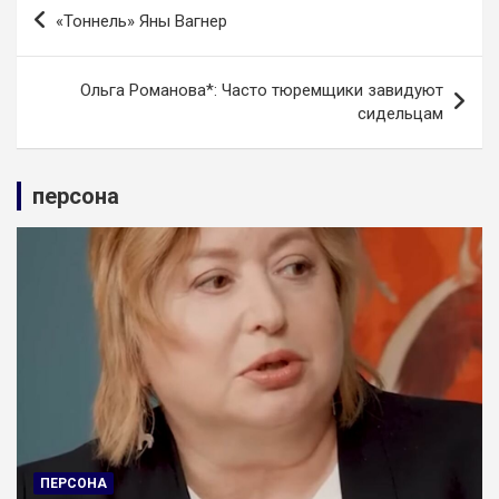
Навигация
«Тоннель» Яны Вагнер
по
записям
Ольга Романова*: Часто тюремщики завидуют
сидельцам
персона
ПЕРСОНА