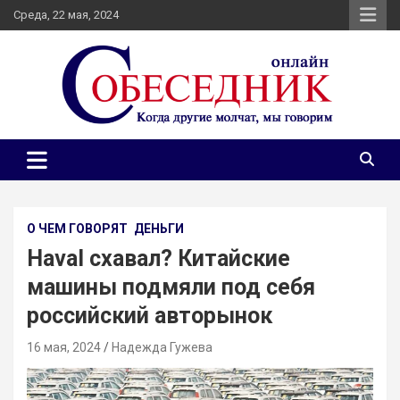
Skip
Среда, 22 мая, 2024
to
content
Независимое общественно-политическое издание
Собеседник онлайн
Собеседник. Журналистские расследования, специальные
репортажи и эксклюзивные интервью.
О ЧЕМ ГОВОРЯТ
ДЕНЬГИ
Haval схавал? Китайские
машины подмяли под себя
российский авторынок
16 мая, 2024
Надежда Гужева