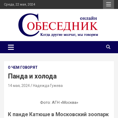
Skip
Среда, 22 мая, 2024
to
content
Независимое общественно-политическое издание
Собеседник онлайн
Собеседник. Журналистские расследования, специальные
репортажи и эксклюзивные интервью.
О ЧЕМ ГОВОРЯТ
Панда и холода
14 мая, 2024
Надежда Гужева
Фото: АГН «Москва»
К панде Катюше в Московский зоопарк