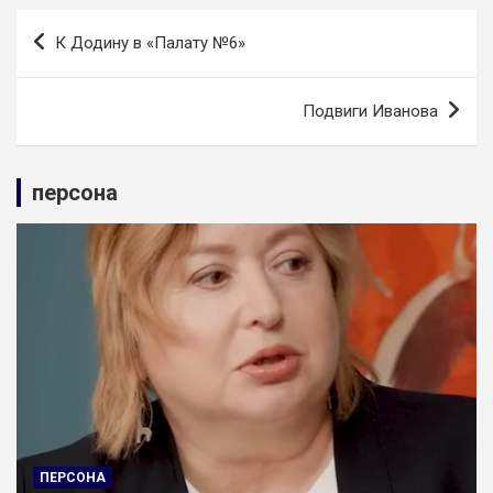
Навигация
К Додину в «Палату №6»
по
записям
Подвиги Иванова
персона
ПЕРСОНА