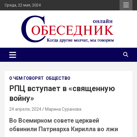
Skip
Среда, 22 мая, 2024
to
content
Независимое общественно-политическое издание
Собеседник онлайн
Собеседник. Журналистские расследования, специальные
репортажи и эксклюзивные интервью.
О ЧЕМ ГОВОРЯТ
ОБЩЕСТВО
РПЦ вступает в «священную
войну»
24 апреля, 2024
Марина Суранова
Во Всемирном совете церквей
обвинили Патриарха Кирилла во лжи