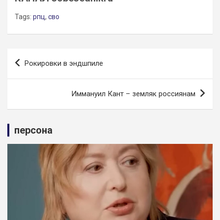
Tags:
рпц
,
сво
Навигация
Рокировки в эндшпиле
по
записям
Иммануил Кант – земляк россиянам
персона