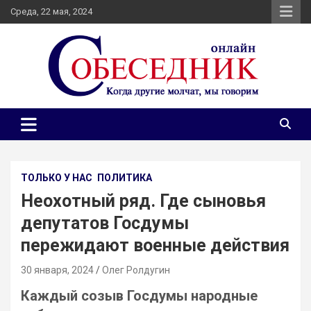
Skip
Среда, 22 мая, 2024
to
content
Независимое общественно-политическое издание
Собеседник онлайн
Собеседник. Журналистские расследования, специальные
репортажи и эксклюзивные интервью.
ТОЛЬКО У НАС
ПОЛИТИКА
Неохотный ряд. Где сыновья
депутатов Госдумы
пережидают военные действия
30 января, 2024
Олег Ролдугин
Каждый созыв Госдумы народные