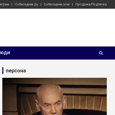
еграм
Собеседник.ру
Собеседник.ком
Продажа/Подписка
ЛЮДИ
персона