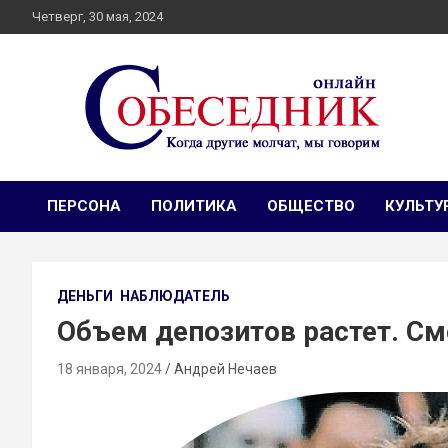
Skip
Четверг, 30 мая, 2024
to
content
Независимое общественно-политическое издание
Собеседник онлайн
Собеседник. Журналистские расследования, специальные
репортажи и эксклюзивные интервью.
ПЕРСОНА
ПОЛИТИКА
ОБЩЕСТВО
КУЛЬТУ
ДЕНЬГИ
НАБЛЮДАТЕЛЬ
Объем депозитов растет. С
18 января, 2024
Андрей Нечаев