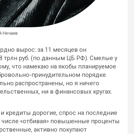
й Нечаев
рдно вырос: за 11 месяцев он
28 трлн руб. (по данным ЦБ РФ). Смелые у
ому, что намекаю на якобы планируемое
бровольно-принудительном порядке
льно распространены, но я ничего
ельственных, ни в финансовых кругах.
 и кредиты дорогие, спрос на последние
ом числе «отбивая» повышенные проценты
арственные, активно покупают