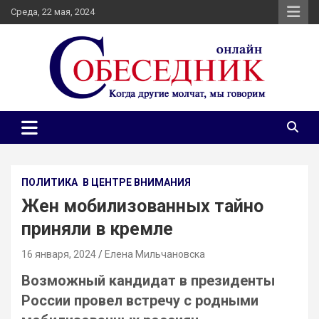
Skip
Среда, 22 мая, 2024
to
content
Независимое общественно-политическое издание
Собеседник онлайн
Собеседник. Журналистские расследования, специальные
репортажи и эксклюзивные интервью.
ПОЛИТИКА
В ЦЕНТРЕ ВНИМАНИЯ
Жен мобилизованных тайно
приняли в кремле
16 января, 2024
Елена Мильчановска
Возможный кандидат в президенты
России провел встречу с родными