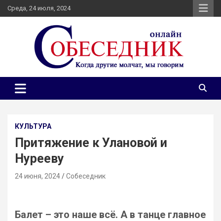
Skip
Среда, 24 июля, 2024
to
content
Независимое общественно-политическое издание
Собеседник онлайн
Собеседник. Журналистские расследования, специальные
репортажи и эксклюзивные интервью.
КУЛЬТУРА
Притяжение к Улановой и
Нурееву
24 июня, 2024
Собеседник
Балет – это наше всё. А в танце главное