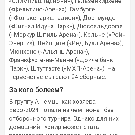
«Олимпиаштадиони»), Гельзенкирхене
(«Фельтинс-Арена»), Гамбурге
(«Фолькспаркштадион»), Дортмунде
(«Сигнал Идуна Парк»), Дюссельдорфе
(«Меркур Шпиль Арена»), Кельне («Рейн
Энерги»), Лейпциге («Ред Булл Арена»),
Мюнхене («Альянц Арена»),
Франкфурте-на-Майне («Дойче банк
Парк»), Штутгарте («МХП-Арена»). На
первенстве сыграют 24 сборные.
За кого болеем?
В группу A немцы как хозяева
Евро-2024 попали на чемпионат без
отборочного турнира. Однако для них
домашний турнир может стать