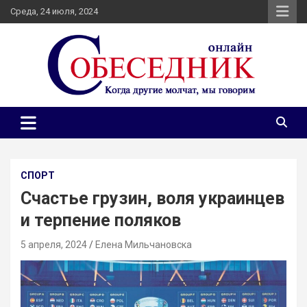
Skip
Среда, 24 июля, 2024
to
content
Независимое общественно-политическое издание
Собеседник онлайн
Собеседник. Журналистские расследования, специальные
репортажи и эксклюзивные интервью.
СПОРТ
Счастье грузин, воля украинцев
и терпение поляков
5 апреля, 2024
Елена Мильчановска