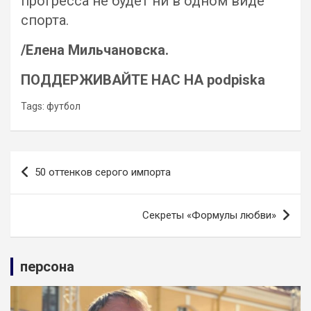
прогресса не будет ни в одном виде
спорта.
/Елена Мильчановска.
ПОДДЕРЖИВАЙТЕ НАС НА podpiska
Tags:
футбол
Навигация
50 оттенков серого импорта
по
записям
Секреты «Формулы любви»
персона